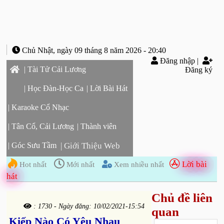
Chủ Nhật, ngày 09 tháng 8 năm 2026 - 20:40
Đăng nhập
|
| Tài Tử Cải Lương
Đăng ký
| Học Đàn-Học Ca
| Lời Bài Hát
| Karaoke Cổ Nhạc
| Tân Cổ, Cải Lương
| Thành viên
| Góc Sưu Tầm
| Giới Thiệu Web
Lời bài
Hot nhất
Mới nhất
Xem nhiều nhất
hát
Chủ đề liên
: 1730 - Ngày đăng: 10/02/2021-15:54
quan
Kiếp Nào Có Yêu Nhau