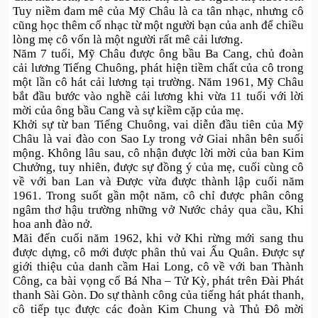
Tuy niềm đam mê của Mỹ Châu là ca tân nhạc, nhưng cô
cũng học thêm cổ nhạc từ một người bạn của anh để chiều
lòng mẹ cô vốn là một người rất mê cải lương.
Năm 7 tuổi, Mỹ Châu được ông bầu Ba Cang, chủ đoàn
cải lương Tiếng Chuông, phát hiện tiềm chất của cô trong
một lần cô hát cải lương tại trường. Năm 1961, Mỹ Châu
bắt đầu bước vào nghề cải lương khi vừa 11 tuổi với lời
mời của ông bầu Cang và sự kiềm cặp của mẹ.
Khởi sự từ ban Tiếng Chuông, vai diễn đầu tiên của Mỹ
Châu là vai đào con Sao Ly trong vở Giai nhân bên suối
mộng. Không lâu sau, cô nhận được lời mời của ban Kim
Chưởng, tuy nhiên, được sự đồng ý của mẹ, cuối cùng cô
về với ban Lan và Được vừa được thành lập cuối năm
1961. Trong suốt gần một năm, cô chỉ được phân công
ngâm thơ hậu trường những vở Nước chảy qua cầu, Khi
hoa anh đào nở.
Mãi đến cuối năm 1962, khi vở Khi rừng mới sang thu
được dựng, cô mới được phân thủ vai Ấu Quân. Được sự
giới thiệu của danh cầm Hai Long, cô về với ban Thành
Công, ca bài vọng cổ Bá Nha – Tử Kỳ, phát trên Đài Phát
thanh Sài Gòn. Do sự thành công của tiếng hát phát thanh,
cô tiếp tục được các đoàn Kim Chung và Thủ Đô mời