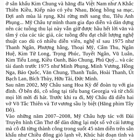
ở sân khấu Kim Chung và hãng đĩa Việt Nam như A Khắc
Thiên Kiều, Kiếp nào có yêu Nhau, Bóng hồng sa mạc,
Đợi anh mùa lá rụng, Khi rừng mới sang thu, Tiêu Anh
Phụng... Mỹ Châu tự mình tham gia đạo diễn và dàn dựng
nên các tuồng thu lại này vẫn giữ được hầu hết lời văn và
tâm ý của các tác giả, các tuồng đều đạt chất lượng nghệ
thuật cao dù có nhiều diễn viên, nghệ sĩ sau 1975 như
Thanh Ngân, Phượng hằng, Thoại Mỹ, Cẩm Thu, Ngân
Huệ, Kim Tử Long, Trọng Phúc, Tuyết Ngân, Vũ Luân,
Kim Tiểu Long, Kiều Oanh, Bảo Chung, Phú Quý... và các
tài danh trước 1975 như Minh Phụng, Minh Vương, Hồng
Nga, Bảo Quốc, Văn Chung, Thanh Tuấn, Hoài Thanh, Út
Bạch Lan, Bích Thùy, Hữu Tài, Đức Minh.
Sau năm 2002, Mỹ Châu sang Hoa Kỳ để đoàn tụ với gia
đình. Ở bên đó, cô sống tại tiểu bang Georgia và từ chối
mọi lời mời đi hát. Trước khi ra đi, Mỹ Châu đã diễn hai
vở Võ Tắc Thiên và Tơ vương sầu ly biệt (Hãng phim Tây
Đô).
Vào những năm 2007–2008, Mỹ Châu hợp tác với Đài
Truyền hình Cần Thơ để dàn dừng lại một số vở cải lương
mà cô đã từng thành công trong suốt 45 năm diễn trên sân
khấu như Chiều đông gió lạnh về, Khúc hát đoạn tình và