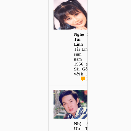
Nghệ Sĩ
Tài
Linh
Tài Linh
sinh
năm
1956 tại
Sài Gòn
với k...
2
Nhệ Sĩ
Ưu Tú