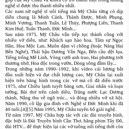
nghệ sĩ được thu thanh nhiều nhất.
Các nam nữ nghệ sĩ nổi tiếng mà Mỹ Châu từng có dịp
diễn chung là Minh Cảnh, Thành Được, Minh Phụng,
Minh Vương, Thanh Tuấn, Lệ Thủy, Phượng Liên, Thanh
Kim Huệ, Tuấn Thanh, Đức Minh...
Sau năm 1975, Mỹ Châu vẫn tiếp tục thành công với
nhiều vở diễn, như: Khách sạn hào hoa, Tâm sự Ngọc
Hân, Hoa Mộc Lan, Muôn dặm vì chồng (hoặc Nàng Hai
Bến Nghé), Thái hậu Dương Vân Nga, Bên cầu dệt lụa,
Tiếng trống Mê Linh, Vòng cưới anh trao, Hai phương trời
thương nhớ, Hoa độc trong vườn, Dòng sông đầm lầy...
Trong những năm 1990–1992, khi video cải lương bắt
đầu xuất hiện và đạt chất lượng cao, Mỹ Châu lại xuất
hiện trên băng hình trong các vở mà cô đã diễn trước
1975, như Chiều lạnh tuyết băng sơn, Giai nhân và loạn
tướng, Bài thơ trên cánh diều, Trăng nước Lạc Dương
thành, Nắng thu về ngõ trúc... và đóng nhiều vở xã hội.
Năm 1990, cô lập gia đình với Nghệ sĩ Đức Minh khi đã
40 tuổi.[4][5] Năm 1995, Mỹ Châu tuyên bố giải nghệ.
Từ năm 1997, Mỹ Châu hợp tác với các đài truyền hình,
đặc biệt là Đài Truyền hình Cần Thơ, hãng phim Tây Đô,
đài HTV... để thực hiện lại các vở tuồng nổi tiếng thời còn