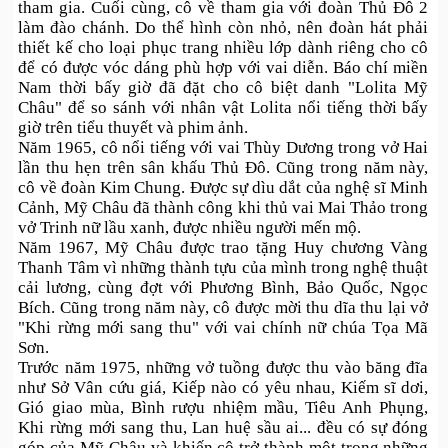
tham gia. Cuối cùng, cô về tham gia với đoàn Thủ Đô 2
làm đào chánh. Do thể hình còn nhỏ, nên đoàn hát phải
thiết kế cho loại phục trang nhiều lớp dành riêng cho cô
để có được vóc dáng phù hợp với vai diễn. Báo chí miền
Nam thời bấy giờ đã đặt cho cô biệt danh "Lolita Mỹ
Châu" để so sánh với nhân vật Lolita nổi tiếng thời bấy
giờ trên tiểu thuyết và phim ảnh.
Năm 1965, cô nổi tiếng với vai Thùy Dương trong vở Hai
lần thu hẹn trên sân khấu Thủ Đô. Cũng trong năm này,
cô về đoàn Kim Chung. Được sự dìu dắt của nghệ sĩ Minh
Cảnh, Mỹ Châu đã thành công khi thủ vai Mai Thảo trong
vở Trinh nữ lầu xanh, được nhiều người mến mộ.
Năm 1967, Mỹ Châu được trao tặng Huy chương Vàng
Thanh Tâm vì những thành tựu của mình trong nghệ thuật
cải lương, cùng đợt với Phương Bình, Bảo Quốc, Ngọc
Bích. Cũng trong năm này, cô được mời thu dĩa thu lại vở
"Khi rừng mới sang thu" với vai chính nữ chúa Tọa Mã
Sơn.
Trước năm 1975, những vở tuồng được thu vào băng đĩa
như Sở Vân cứu giá, Kiếp nào có yêu nhau, Kiếm sĩ dơi,
Gió giao mùa, Bình rượu nhiệm mầu, Tiêu Anh Phụng,
Khi rừng mới sang thu, Lan huệ sầu ai... đều có sự đóng
góp của Mỹ Châu và khiến cô trở thành một trong những