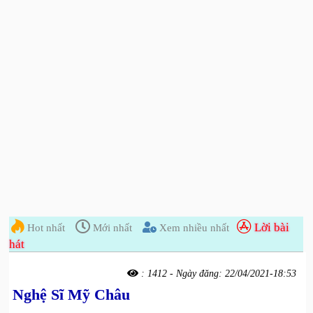
| Tân
Cổ,
Cải
Lương
| Thành
viên
| Góc
Sưu
Tầm
| Giới
Thiệu
Web
Lời bài
Hot nhất
Mới nhất
Xem nhiều nhất
hát
: 1412 - Ngày đăng: 22/04/2021-18:53
Nghệ Sĩ Mỹ Châu