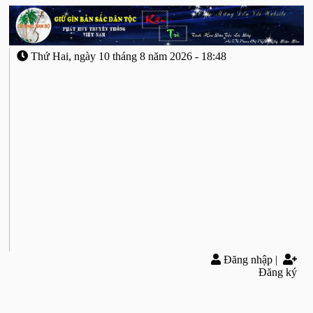
Thứ Hai, ngày 10 tháng 8 năm 2026 - 18:48
| Tài
Tử
Cải
Lương
| Học
Đàn-
Học
Ca
| Lời
Bài
Đăng nhập
|
Hát
Đăng ký
| Karaoke
Cổ Nhạc