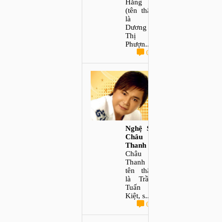
Hằng
(tên thật
là
Dương
Thị
Phượn...
0
Nghệ Sĩ
Châu
Thanh
Châu
Thanh
tên thật
là Trần
Tuấn
Kiệt, s...
0