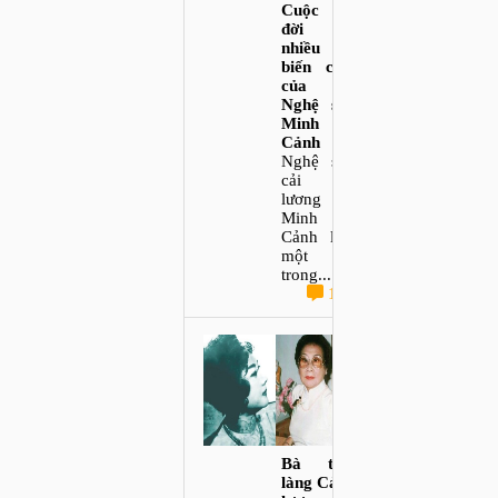
Cuộc
đời
nhiều
biến cố
của
Nghệ sĩ
Minh
Cảnh
Nghệ sĩ
cải
lương
Minh
Cảnh là
một
trong...
1
Bà tổ
làng Cải