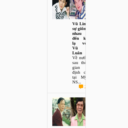
Vũ Linh
sự giống
nhau
đến kỳ
lạ với
Vũ
Luân
Về nước
sau thời
gian
định cư
tại Mỹ,
NS...
2