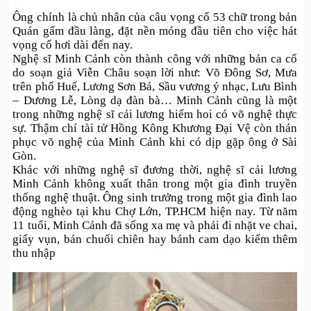
Ông chính là chủ nhân của câu vọng cổ 53 chữ trong bản
Quán gấm đầu làng, đặt nền móng đầu tiên cho việc hát
vọng cổ hơi dài đến nay.
Nghệ sĩ Minh Cảnh còn thành công với những bản ca cổ
do soạn giả Viễn Châu soạn lời như: Võ Đông Sơ, Mưa
trên phố Huế, Lương Sơn Bá, Sầu vương ý nhạc, Lưu Bình
– Dương Lễ, Lòng dạ đàn bà… Minh Cảnh cũng là một
trong những nghệ sĩ cải lương hiếm hoi có võ nghệ thực
sự. Thậm chí tài tử Hồng Kông Khương Đại Vệ còn thán
phục võ nghệ của Minh Cảnh khi có dịp gặp ông ở Sài
Gòn.
Khác với những nghệ sĩ đương thời, nghệ sĩ cải lương
Minh Cảnh không xuất thân trong một gia đình truyền
thống nghệ thuật. Ông sinh trưởng trong một gia đình lao
động nghèo tại khu Chợ Lớn, TP.HCM hiện nay. Từ năm
11 tuổi, Minh Cảnh đã sống xa mẹ và phải đi nhặt ve chai,
giấy vụn, bán chuối chiên hay bánh cam dạo kiếm thêm
thu nhập