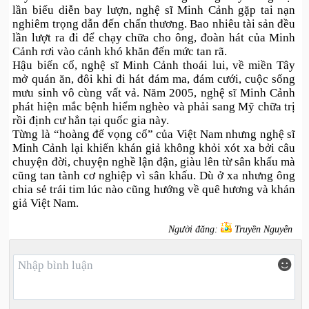
lần biểu diễn bay lượn, nghệ sĩ Minh Cảnh gặp tai nạn
nghiêm trọng dẫn đến chấn thương. Bao nhiêu tài sản đều
lần lượt ra đi để chạy chữa cho ông, đoàn hát của Minh
Cảnh rơi vào cảnh khó khăn đến mức tan rã.
Hậu biến cố, nghệ sĩ Minh Cảnh thoái lui, về miền Tây
mở quán ăn, đôi khi đi hát đám ma, đám cưới, cuộc sống
mưu sinh vô cùng vất vả. Năm 2005, nghệ sĩ Minh Cảnh
phát hiện mắc bệnh hiểm nghèo và phải sang Mỹ chữa trị
rồi định cư hẳn tại quốc gia này.
Từng là “hoàng đế vọng cổ” của Việt Nam nhưng nghệ sĩ
Minh Cảnh lại khiến khán giả không khỏi xót xa bởi câu
chuyện đời, chuyện nghề lận đận, giàu lên từ sân khấu mà
cũng tan tành cơ nghiệp vì sân khấu. Dù ở xa nhưng ông
chia sẻ trái tim lúc nào cũng hướng về quê hương và khán
giả Việt Nam.
Người đăng:
Truyền Nguyễn