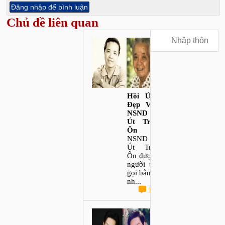
Chủ đề liên quan
Hồi Ức
Đẹp Về
NSND
Út Trà
Ôn
NSND
Út Trà
Ôn được
người ta
gọi bằng
nh...
1